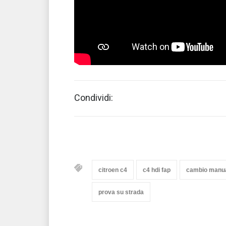
Condividi:
citroen c4
c4 hdi fap
cambio manual
prova su strada