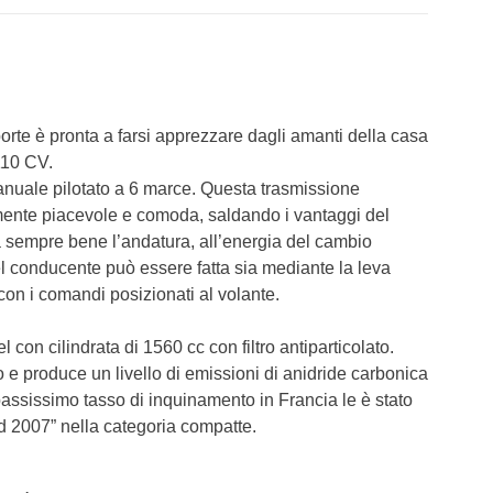
T3 = 0,0
T4 = 0,0
T5 = 0,0
T6 = 0,0
T7 = 0,0
rte è pronta a farsi apprezzare dagli amanti della casa
110 CV.
manuale pilotato a 6 marce. Questa trasmissione
mente piacevole e comoda, saldando i vantaggi del
 sempre bene l’andatura, all’energia del cambio
el conducente può essere fatta sia mediante la leva
con i comandi posizionati al volante.
el con cilindrata di 1560 cc con filtro antiparticolato.
 e produce un livello di emissioni di anidride carbonica
bassissimo tasso di inquinamento in Francia le è stato
d 2007” nella categoria compatte.