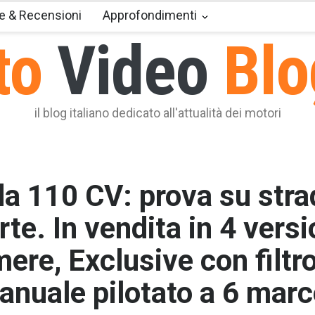
e & Recensioni
Approfondimenti
to
Video
Blo
il blog italiano dedicato all'attualità dei motori
da 110 CV: prova su str
te. In vendita in 4 versi
re, Exclusive con filtro
nuale pilotato a 6 marc
T2 = 0,0