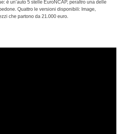
ue: è un’auto 5 stelle EuroNCAP, peraltro una delle
pedone. Quattro le versioni disponibili: Image,
zzi che partono da 21.000 euro.