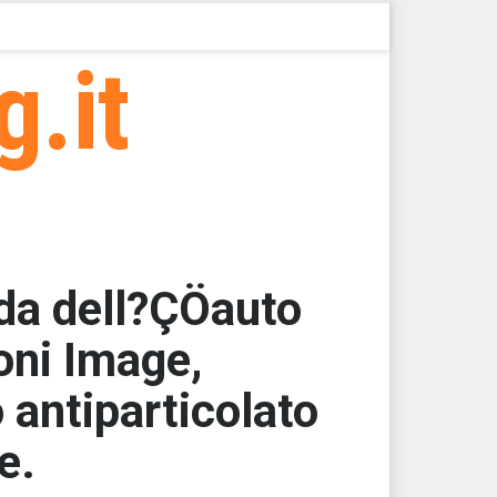
g.it
ada dell?ÇÖauto
oni Image,
 antiparticolato
e.
000