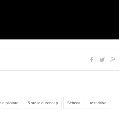
e pilotato
5 stelle euroncap
Scheda
test drive