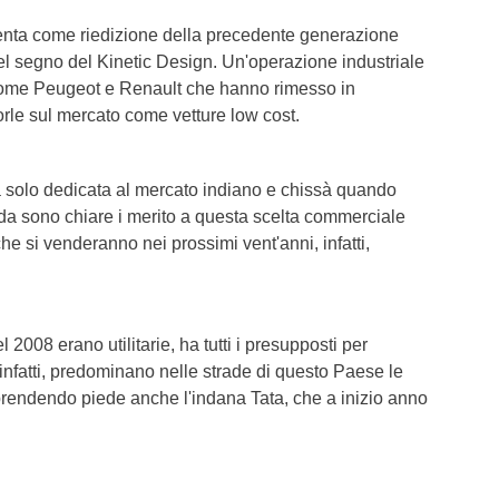
senta come riedizione della precedente generazione
nel segno del Kinetic Design. Un'operazione industriale
ri come Peugeot e Renault che hanno rimesso in
rle sul mercato come vetture low cost.
a solo dedicata al mercato indiano e chissà quando
nda sono chiare i merito a questa scelta commerciale
che si venderanno nei prossimi vent'anni, infatti,
 2008 erano utilitarie, ha tutti i presupposti per
infatti, predominano nelle strade di questo Paese le
prendendo piede anche l'indana Tata, che a inizio anno