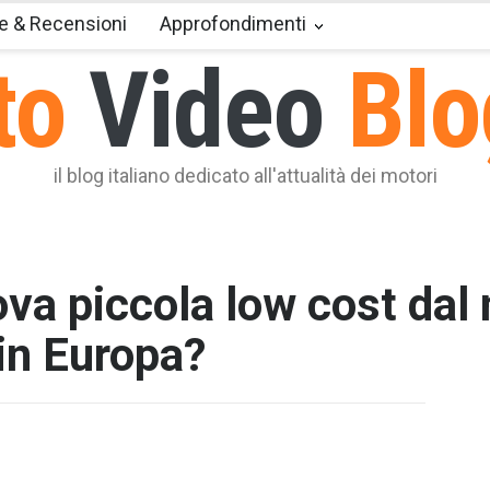
e & Recensioni
Approfondimenti
to
Video
Blo
il blog italiano dedicato all'attualità dei motori
ova piccola low cost dal
in Europa?
T2 = 0,0
T3 = 1.5
T4 = 1.5
T5 = 1.5
T6 = 1.5
T7 = 1.5