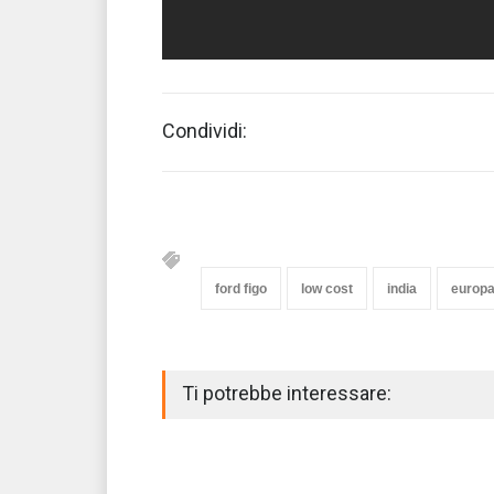
Condividi:
ford figo
low cost
india
europ
Ti potrebbe interessare: