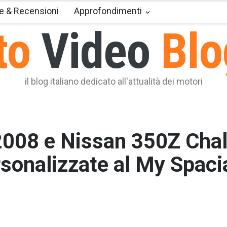
e & Recensioni
Approfondimenti
to
Video
Blo
il blog italiano dedicato all'attualità dei motori
2008 e Nissan 350Z Cha
rsonalizzate al My Spaci
T2 = 1.5
T3 = 1.5
T4 = 1.5
T5 = 1.5