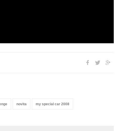
lenge
novita
my special car 2008