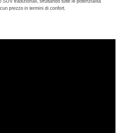
SUV tradizionali, sfruttando tutte le potenzialità
un prezzo in termini di confort.