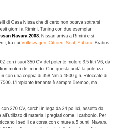
T6 = 1.5
T7 = 1.5
lli di Casa Nissa che di certo non poteva sottrarsi
esti giorni a Rimini. Tuning con due esemplari
issan Navara 2008
. Nissan arriva a Rimini e si
ti, tra cui
Volkswagen
,
Citroen
,
Seat
,
Subaru
, Brabus
0Z con i suoi 350 CV del potente motore 3,5 litri V6, da
gliori motori del mondo. Con questa unità la potenza
giri con una coppia di 358 Nm a 4800 giri. Ritoccato di
 i 7500. L’impianto frenante è sempre Brembo, ma
con 270 CV, cerchi in lega da 24 pollici, assetto da
all'utilizzo di materiali pregiati come il carbonio. Per
spiccano i sedili da corsa con cinture a 5 punti. Navara