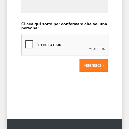
Clicca qui sotto per confermare che sei una
persona:
T2 = 0,0000
T3 = 0,0000
T4 = 0,0000
T5 = 0,0000
T6 = 0,0000
T7 = 0,0000 > 39664,69 > 39664,69