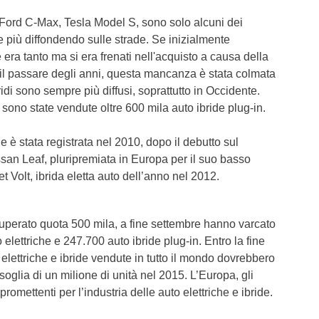
Ford C-Max, Tesla Model S, sono solo alcuni dei
e più diffondendo sulle strade. Se inizialmente
de era tanto ma si era frenati nell'acquisto a causa della
n il passare degli anni, questa mancanza è stata colmata
bridi sono sempre più diffusi, soprattutto in Occidente.
 sono state vendute oltre 600 mila auto ibride plug-in.
e è stata registrata nel 2010, dopo il debutto sul
issan Leaf, pluripremiata in Europa per il suo basso
t Volt, ibrida eletta auto dell’anno nel 2012.
 superato quota 500 mila, a fine settembre hanno varcato
 elettriche e 247.700 auto ibride plug-in. Entro la fine
 elettriche e ibride vendute in tutto il mondo dovrebbero
glia di un milione di unità nel 2015. L’Europa, gli
promettenti per l’industria delle auto elettriche e ibride.