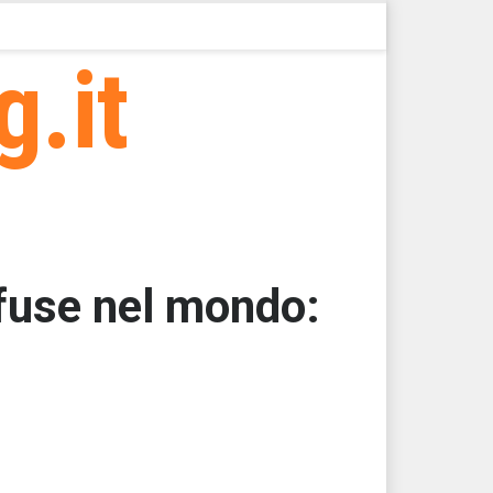
g.it
ffuse nel mondo:
000
000
000
000
000
000 > 47996,13 > 47996,13