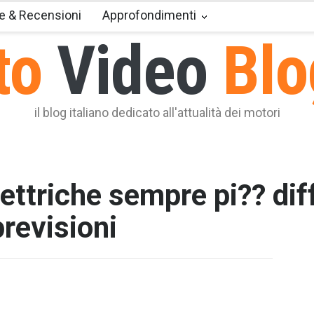
e & Recensioni
Approfondimenti
to
Video
Blo
il blog italiano dedicato all'attualità dei motori
lettriche sempre pi?? di
previsioni
T2 = 0,0
T3 = 0,0
T4 = 0,0
T5 = 0,0
T6 = 0,0
T7 = 0,0