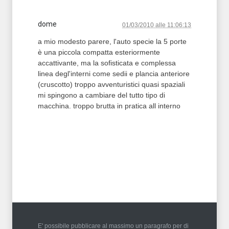
dome
01/03/2010 alle 11:06:13
a mio modesto parere, l'auto specie la 5 porte
è una piccola compatta esteriormente
accattivante, ma la sofisticata e complessa
linea degl'interni come sedii e plancia anteriore
(cruscotto) troppo avventuristici quasi spaziali
mi spingono a cambiare del tutto tipo di
macchina. troppo brutta in pratica all interno
T2 = 0,0000
T3 = 0,0000
T4 = 0,0000
T5 = 0,0000
T6 = 0,0000
T7 = 0,0000 > 17520,81 > 17520,81
E' possibile pubblicare al massimo un paragrafo per di