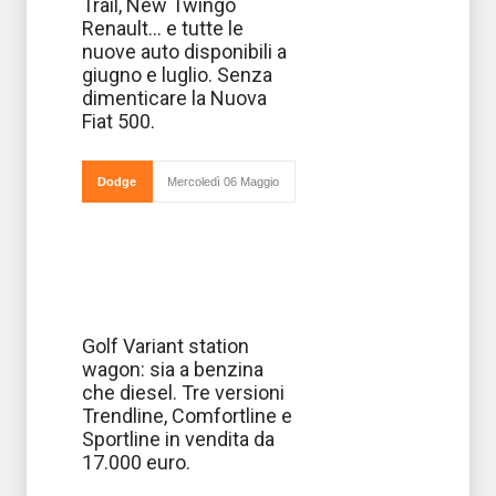
Trail, New Twingo
essere immesse
sul mercato
Renault... e tutte le
quest’estate? Se
nuove auto disponibili a
si ha intenzione
di acquistarne
giugno e luglio. Senza
una nuova
dimenticare la Nuova
conviene essere
info
Fiat 500.
Dodge
Mercoledì 06 Maggio
La nuova
Golf Variant station
versione station
wagon: sia a benzina
wagon della Golf,
ossia la Golf
che diesel. Tre versioni
Variant, arriverà
Trendline, Comfortline e
sul mercato
italiano dalla
Sportline in vendita da
seconda metà di
17.000 euro.
giugno, benché
possa