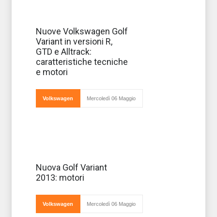
Volkswagen
Nuove Volkswagen Golf
punta ancora
Variant in versioni R,
una volta su una
delle sue vetture
GTD e Alltrack:
di maggiore
caratteristiche tecniche
successo, la Golf
e presenta tre
e motori
nuove
varianti R,
GTD e
Alltrack,
Volkswagen
Mercoledì 06 Maggio
Volkswagen è
Nuova Golf Variant
da sempre stata
2013: motori
una delle case
Volkswagen
Mercoledì 06 Maggio
automobilistiche tra le più attente alla cura dei