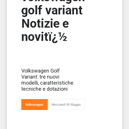
golf variant
Notizie e
novitï¿½
Volkswagen
Volkswagen Golf
amplia la gamma
Variant: tre nuovi
Golf Variant
lanciando tre
modelli, caratteristiche
nuovi modelli
tecniche e dotazioni
sportivi e capaci
di garantire
ottime
prestazioni.
Volkswagen
Mercoledì 06 Maggio
Nelle
prossime
set