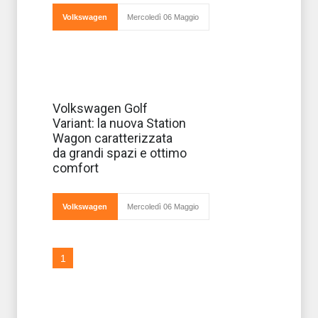
Volkswagen
Mercoledì 06 Maggio
La gamma delle
Volkswagen Golf
Volkswagen Golf,
Variant: la nuova Station
già decisamente
ricca e articolata,
Wagon caratterizzata
viene completata
da grandi spazi e ottimo
anche dalla
versione station
comfort
wagon, che
debutta in
ante
Volkswagen
Mercoledì 06 Maggio
1