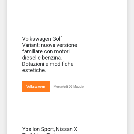
motori non solo dal punto di vista pr
La Golf sesta
Volkswagen Golf
generazione
Variant: nuova versione
arriva in versione
station wagon
familiare con motori
proponendo un
diesel e benzina.
sostanzioso
restyling
Dotazioni e modifiche
partendo dalla
estetiche.
serie precedente
per
presentar
Volkswagen
Mercoledì 06 Maggio
Quali nuove auto
Ypsilon Sport, Nissan X
stanno per