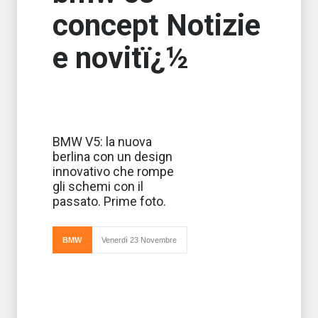
concept Notizie
e novitï¿½
I designer della
BMW V5: la nuova
BMW sono
berlina con un design
sempre meno
proclivi ad
innovativo che rompe
accettare in
gli schemi con il
modo supino i
dettami dei vari
passato. Prime foto.
generi
automobilistici. Al
contrario, sono
pro
BMW
Venerdì 23 Novembre