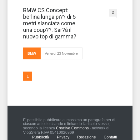
Nel
BMW CS Concept:
2
segmento
berlina lunga pi?? di 5
delle berline
di gran lusso
metri slanciata come
BMW anticipa le
una coup??. Sar?á il
forme di quella
che potrebbe
nuovo top di gamma?
essere la nuova
serie 7 al Salone
dell’Auto di S
BMW
Venerdì 23 Novembre
1
E' possibile pubblicare al massimo un paragrafo per di
ciascun articolo citando e linkando l'articolo stesso,
secondo la licenza
Creative Commons
- network di
VlogSfera P.IVA 05410020969
Pubblicità
Privacy
Redazione
Contatti