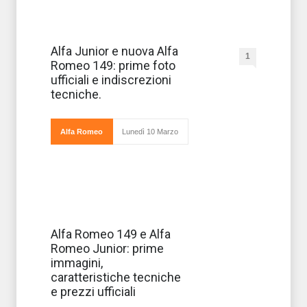
Cominciano
Alfa Junior e nuova Alfa
1
a delinearsi i
Romeo 149: prime foto
piani
commerciali del
ufficiali e indiscrezioni
Gruppo Fiat per
tecniche.
il rilancio del
marchio Alfa
Romeo. La
Casa ha, infatti,
Alfa Romeo
Lunedì 10 Marzo
svelato
ufficialmen
Nel complessivo
Alfa Romeo 149 e Alfa
rilancio sul
Romeo Junior: prime
mercato
internazionale e
immagini,
nazionale del
caratteristiche tecniche
gruppo Fiat, un
posto di rilievo
e prezzi ufficiali
occupa lo