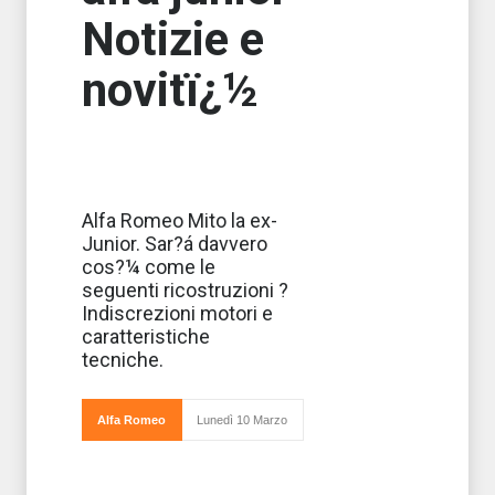
Notizie e
novitï¿½
Presi i diversi
Alfa Romeo Mito la ex-
pezzi svelati e
Junior. Sar?á davvero
uniti fra loro
modello puzzle
cos?¼ come le
hanno dato il
seguenti ricostruzioni ?
risultato della
nuova nata in
Indiscrezioni motori e
Casa Alfa
caratteristiche
Romeo, la Mito,
che sarò
tecniche.
Alfa Romeo
Lunedì 10 Marzo