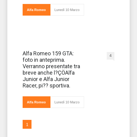
svecchiamento
dei modelli att
Alfa Romeo
Lunedì 10 Marzo
L’obiettivo
Alfa Romeo 159 GTA:
4
dell’Alfa
foto in anteprima.
Romeo è di
raddoppiare il
Verranno presentate tra
fatturato entro il
breve anche l?ÇÖAlfa
2010. L’Alfa
Junior, con la
Junior e Alfa Junior
sua variante
Racer, pi?? sportiva.
sportiva Alfa
Alfa Romeo
Lunedì 10 Marzo
1