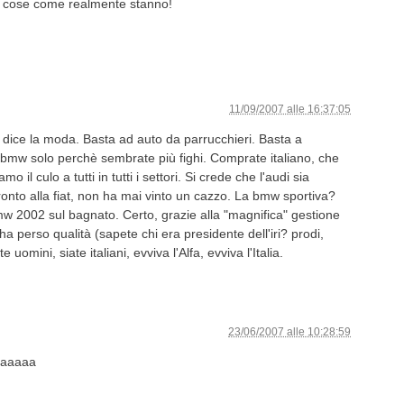
e cose come realmente stanno!
11/09/2007 alle 16:37:05
dice la moda. Basta ad auto da parrucchieri. Basta a
bmw solo perchè sembrate più fighi. Comprate italiano, che
il culo a tutti in tutti i settori. Si crede che l'audi sia
onto alla fiat, non ha mai vinto un cazzo. La bmw sportiva?
mw 2002 sul bagnato. Certo, grazie alla "magnifica" gestione
fa ha perso qualità (sapete chi era presidente dell'iri? prodi,
 uomini, siate italiani, evviva l'Alfa, evviva l'Italia.
23/06/2007 alle 10:28:59
aaaaaa