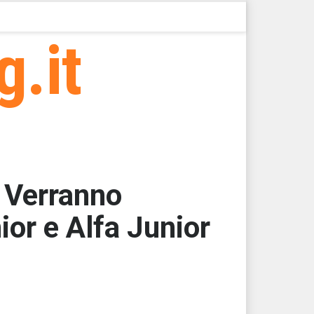
g.it
 Verranno
ior e Alfa Junior
60,1563
60,1563
60,1563
60,1563