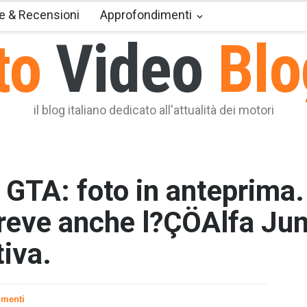
e & Recensioni
Approfondimenti
to
Video
Blo
il blog italiano dedicato all'attualità dei motori
GTA: foto in anteprima.
reve anche l?ÇÖAlfa Jun
tiva.
T2 = 1.6
T3 = 1.6
T4 = 1.6
menti
T5 = 1.6