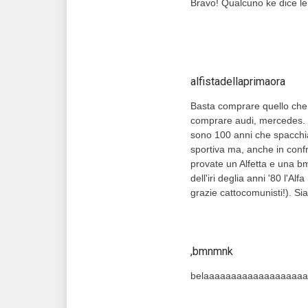
Bravo! Qualcuno ke dice l
alfistadellaprimaora
Basta comprare quello che 
comprare audi, mercedes. 
sono 100 anni che spacchiamo 
sportiva ma, anche in confr
provate un Alfetta e una b
dell'iri deglia anni '80 l'Al
grazie cattocomunisti!). Siate
,bmnmnk
belaaaaaaaaaaaaaaaaaa