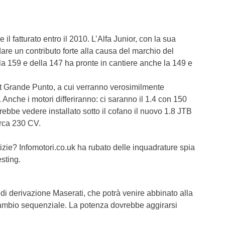
T6 = 1.6
T7 = 1.6
il fatturato entro il 2010. L’Alfa Junior, con la sua
dare un contributo forte alla causa del marchio del
a 159 e della 147 ha pronte in cantiere anche la 149 e
iat Grande Punto, a cui verranno verosimilmente
 Anche i motori differiranno: ci saranno il 1.4 con 150
ebbe vedere installato sotto il cofano il nuovo 1.8 JTB
irca 230 CV.
izie? Infomotori.co.uk ha rubato delle inquadrature spia
esting.
i derivazione Maserati, che potrà venire abbinato alla
cambio sequenziale. La potenza dovrebbe aggirarsi