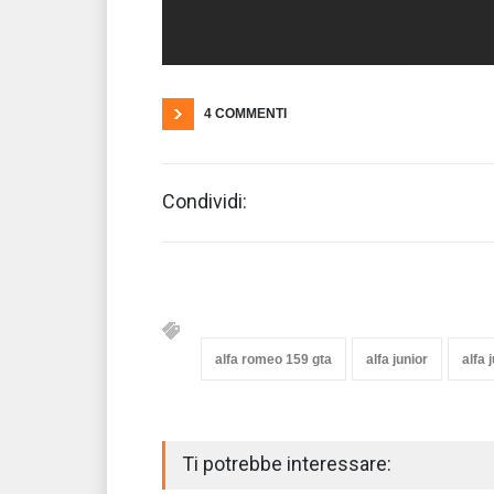
4 COMMENTI
Condividi:
alfa romeo 159 gta
alfa junior
alfa 
Ti potrebbe interessare: