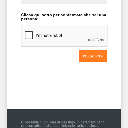
Clicca qui sotto per confermare che sei una
persona:
T2 = 0,0000
T3 = 1.562,5000
T4 = 1.562,5000
T5 = 1.562,5000
T6 = 1.562,5000
T7 = 1.562,5000 > 64105,77 > 64105,76
E' possibile pubblicare al massimo un paragrafo per di
ciascun articolo citando e linkando l'articolo stesso,