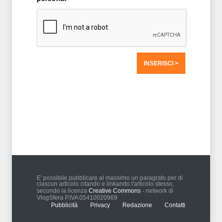
T2 = 0,0000
T3 = 0,0000
T4 = 0,0000
T5 = 0,0000
T6 = 0,0000
T7 = 0,0000 > 47855,27 > 47855,27
E' possibile pubblicare al massimo un paragrafo per di
ciascun articolo citando e linkando l'articolo stesso,
secondo la licenza
Creative Commons
- network di
VlogSfera P.IVA 05410020969
Pubblicità
Privacy
Redazione
Contatti