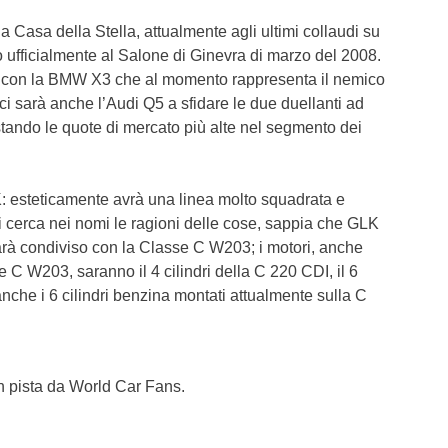
a Casa della Stella, attualmente agli ultimi collaudi su
co ufficialmente al Salone di Ginevra di marzo del 2008.
o con la BMW X3 che al momento rappresenta il nemico
i sarà anche l’Audi Q5 a sfidare le due duellanti ad
tando le quote di mercato più alte nel segmento dei
K: esteticamente avrà una linea molto squadrata e
hi cerca nei nomi le ragioni delle cose, sappia che GLK
 sarà condiviso con la Classe C W203; i motori, anche
e C W203, saranno il 4 cilindri della C 220 CDI, il 6
nche i 6 cilindri benzina montati attualmente sulla C
n pista da World Car Fans.