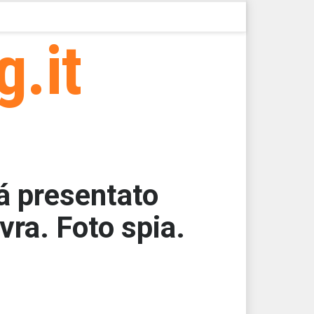
g.it
á presentato
vra. Foto spia.
000
000
000
000
000
000 > 83225,3 > 83225,3