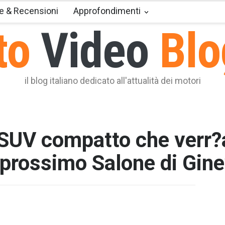
e & Recensioni
Approfondimenti
to
Video
Blo
il blog italiano dedicato all'attualità dei motori
SUV compatto che verr?
 prossimo Salone di Gine
T2 = 0,0
T3 = 0,0
T4 = 0,0
T5 = 0,0
T6 = 0,0
T7 = 0,0