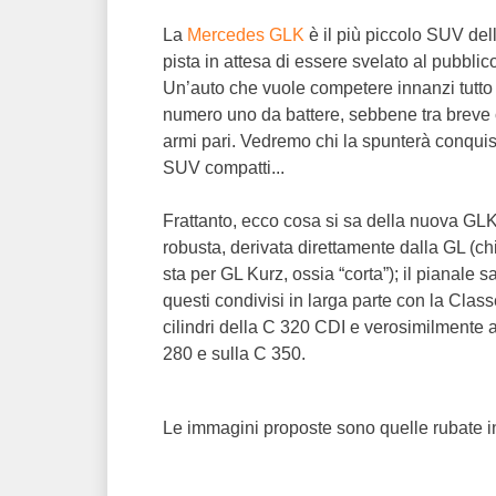
La
Mercedes GLK
è il più piccolo SUV dell
pista in attesa di essere svelato al pubbli
Un’auto che vuole competere innanzi tutt
numero uno da battere, sebbene tra breve c
armi pari. Vedremo chi la spunterà conquis
SUV compatti...
Frattanto, ecco cosa si sa della nuova GL
robusta, derivata direttamente dalla GL (c
sta per GL Kurz, ossia “corta”); il pianale
questi condivisi in larga parte con la Class
cilindri della C 320 CDI e verosimilmente a
280 e sulla C 350.
Le immagini proposte sono quelle rubate i