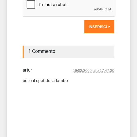
1 Commento
artur
19/02/2009 alle 17:47:30
bello il spot della lambo
T2 = 0,0000
T3 = 0,0000
T4 = 0,0000
T5 = 0,0000
T6 = 0,0000
T7 = 0,0000 > 58124,1 > 58124,1