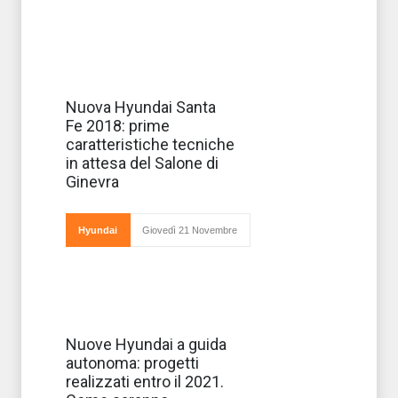
Si prepara ad
Nuova Hyundai Santa
essere
Fe 2018: prime
ufficialmente
svelata in
caratteristiche tecniche
occasione del
in attesa del Salone di
prossimo di
Ginevra la nuova
Ginevra
generazione
della Santa Fe
di casa
Hyundai dotat
Hyundai
Giovedì 21 Novembre
Pronte ad
Nuove Hyundai a guida
arrivare sulle
autonoma: progetti
strade entro il
prossimo 2021
realizzati entro il 2021.
nuove Hyundai a