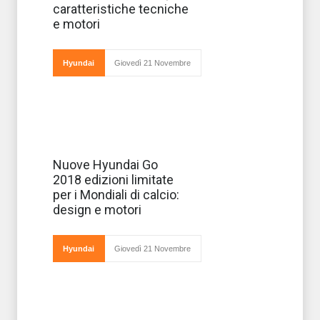
rinnovata della
caratteristiche tecniche
Hyundai Tuscon,
suv coreana che
e motori
dal momento
del suo
debutto è
stata in gr
Hyundai
Giovedì 21 Novembre
In occasione dei
Nuove Hyundai Go
Mondiali di
2018 edizioni limitate
Calcio di Russia
2018 Hyundai ha
per i Mondiali di calcio:
presentato una
design e motori
nuova gamma di
vetture in
edizione
limitata per
Hyundai
Giovedì 21 Novembre
celebrare l&