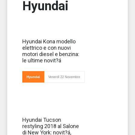
Hyundai
Dopo l'annuncio
Hyundai Kona modello
della
elettrico e con nuovi
realizzazione del
modello elettrico
motori diesel e benzina:
del suv Kona
le ultime novit?á
Electric 2018,
versione
green del suv
compatto che
Hyundai
Venerdì 22 Novembre
prevede due
Debutta al
Hyundai Tucson
Salone di New
restyling 2018 al Salone
York 2018 una
versione
di New York: novit?á,