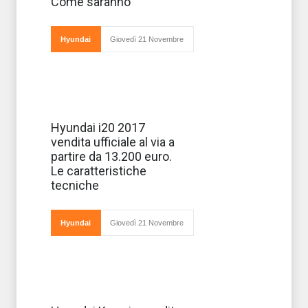
Come saranno
guida autonoma,
si tratta di un
progetto che
riuscir a
Hyundai
Giovedì 21 Novembre
trovare com
Le sue vendite,
Hyundai i20 2017
appena iniziate
vendita ufficiale al via a
nel nostro
Paese, hanno
partire da 13.200 euro.
già raggiunto
Le caratteristiche
importanti
numeri: stiamo
tecniche
parlando
nuova
Hyundai i20.
Disponibile i
Hyundai
Giovedì 21 Novembre