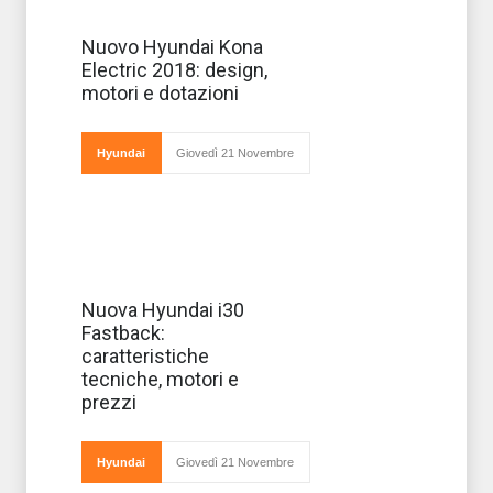
A distanza di un
Nuovo Hyundai Kona
anno dal lancio
Electric 2018: design,
sul mercato
italiano
motori e dotazioni
dell'ultima
Kona,
Hyundai ha
deciso di
Hyundai
Giovedì 21 Novembre
realizzare il
modello elettrico del suv:
Disponibile in
Nuova Hyundai i30
Italia in due
Fastback:
allestimenti,
Business e Style,
caratteristiche
in vendita con
tecniche, motori e
prezzi a partire
da 24.050 euro,
prezzi
è in tutte le
Hyundai
Giovedì 21 Novembre
concessionarie