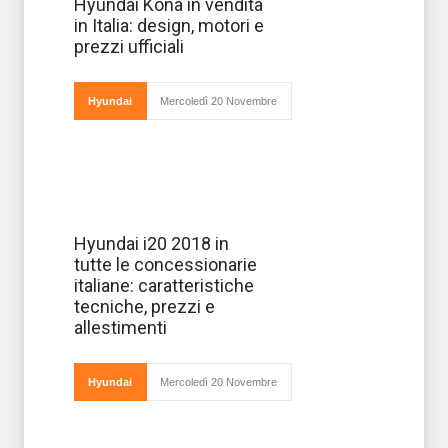
Arriva in tutte le
Hyundai Kona in vendita
concessionarie
in Italia: design, motori e
italiane il primo
suv Hyundai
prezzi ufficiali
battezzato
Kona,
Hyundai
Mercoledì 20 Novembre
caratterizzato da un design dinamico e con
linee fluide
E’ finalmente in
Hyundai i20 2018 in
tutte le
tutte le concessionarie
concessionarie
italiane la nuova,
italiane: caratteristiche
nuovissima e
tecniche, prezzi e
tanto attesa
Hyundai i20,
allestimenti
sviluppata in
Europa e
prodotta
Hyundai
Mercoledì 20 Novembre