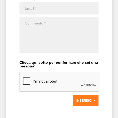
Clicca qui sotto per confermare che sei una
persona:
T2 = 1.757,8125
T3 = 1.757,8125
T4 = 1.757,8125