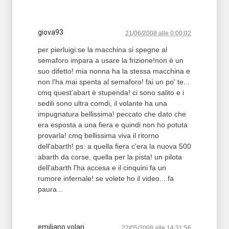
giova93
21/06/2008 alle 0:00:02
per pierluigi:se la macchina si spegne al
semaforo impara a usare la frizione!non è un
suo difetto! mia nonna ha la stessa macchina e
non l'ha mai spenta al semaforo! fai un po' te...
cmq quest'abart è stupenda! ci sono salito e i
sedili sono ultra comdi, il volante ha una
impugnatura bellissima! peccato che dato che
era esposta a una fiera e quindi non ho potuta
provarla! cmq bellissima viva il ritorno
dell'abarth! ps: a quella fiera c'era la nuova 500
abarth da corse, quella per la pista! un pilota
dell'abarth l'ha accesa e il cinquini fa un
rumore infernale! se volete ho il video... fa
paura...
emiliano volari
22/05/2008 alle 14:31:56