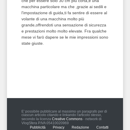
che per essere solo 30 cm più corta,è una
macchina particolare ma che ,grazie ai sedili e
l'impostazione di guida,ti fa sentire di essere al
volante di una macchina molto più
grande,offrendoti una sensazione di sicurezza
e prestazioni molto molto elevate. Fra qualche
mese vi farò dapere se le mie impressioni sono
state giuste.
T2 = 0,0000
T3 = 0,0000
T4 = 0,0000
T5 = 0,0000
T6 = 0,0000
T7 = 0,0000 > 71028,3 > 71028,3
E' possibile pubblicare al massimo un paragrafo per di
ciascun articolo citando e linkando l'articolo stesso,
secondo la licenza
Creative Commons
- network di
VlogSfera P.IVA 05410020969
Pubblicità
Privacy
Redazione
Contatti