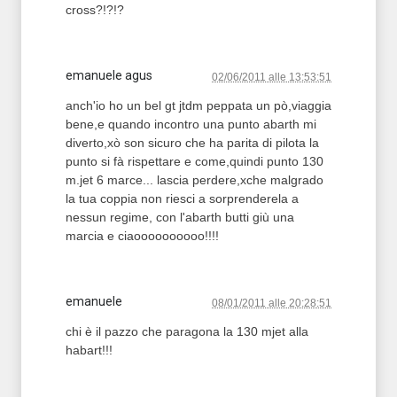
cross?!?!?
emanuele agus
02/06/2011 alle 13:53:51
anch'io ho un bel gt jtdm peppata un pò,viaggia
bene,e quando incontro una punto abarth mi
diverto,xò son sicuro che ha parita di pilota la
punto si fà rispettare e come,quindi punto 130
m.jet 6 marce... lascia perdere,xche malgrado
la tua coppia non riesci a sorprenderela a
nessun regime, con l'abarth butti giù una
marcia e ciaoooooooooo!!!!
emanuele
08/01/2011 alle 20:28:51
chi è il pazzo che paragona la 130 mjet alla
habart!!!