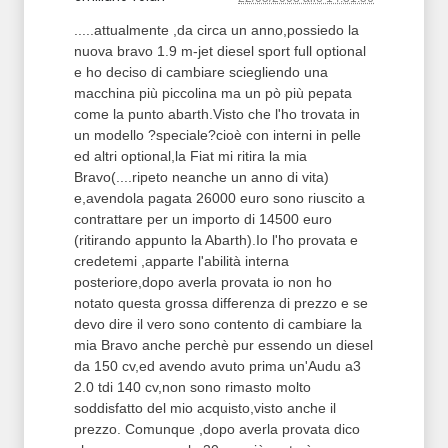
.....attualmente ,da circa un anno,possiedo la
nuova bravo 1.9 m-jet diesel sport full optional
e ho deciso di cambiare sciegliendo una
macchina più piccolina ma un pò più pepata
come la punto abarth.Visto che l'ho trovata in
un modello ?speciale?cioè con interni in pelle
ed altri optional,la Fiat mi ritira la mia
Bravo(....ripeto neanche un anno di vita)
e,avendola pagata 26000 euro sono riuscito a
contrattare per un importo di 14500 euro
(ritirando appunto la Abarth).Io l'ho provata e
credetemi ,apparte l'abilità interna
posteriore,dopo averla provata io non ho
notato questa grossa differenza di prezzo e se
devo dire il vero sono contento di cambiare la
mia Bravo anche perchè pur essendo un diesel
da 150 cv,ed avendo avuto prima un'Audu a3
2.0 tdi 140 cv,non sono rimasto molto
soddisfatto del mio acquisto,visto anche il
prezzo. Comunque ,dopo averla provata dico