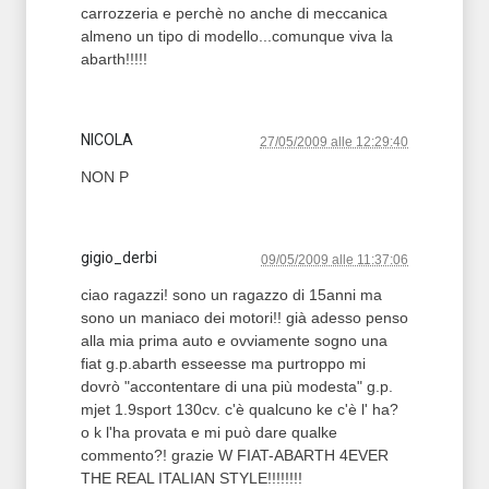
carrozzeria e perchè no anche di meccanica
almeno un tipo di modello...comunque viva la
abarth!!!!!
NICOLA
27/05/2009 alle 12:29:40
NON P
gigio_derbi
09/05/2009 alle 11:37:06
ciao ragazzi! sono un ragazzo di 15anni ma
sono un maniaco dei motori!! già adesso penso
alla mia prima auto e ovviamente sogno una
fiat g.p.abarth esseesse ma purtroppo mi
dovrò "accontentare di una più modesta" g.p.
mjet 1.9sport 130cv. c'è qualcuno ke c'è l' ha?
o k l'ha provata e mi può dare qualke
commento?! grazie W FIAT-ABARTH 4EVER
THE REAL ITALIAN STYLE!!!!!!!!