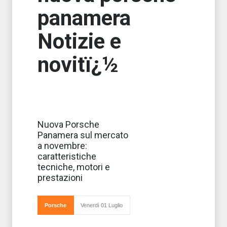
panamera
Notizie e
novitï¿½
Porsche ha
Nuova Porsche
svelato a Berlino
Panamera sul mercato
la sua nuova
Panamera
a novembre:
pronta a
caratteristiche
sbarcare sul
mercato il
tecniche, motori e
prossimo mese
prestazioni
di novembre:
lusso, eleganza e
prestazi
Porsche
Venerdì 01 Luglio