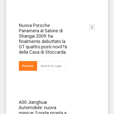
Ha
Nuova Porsche
1
finalmente
Panamera al Salone di
debuttato al
Salone di
Shangai 2009: ha
Shanghai la
finalmente debuttato la
nuova Porsche
Panamera,
GT quattro posti novit?á
l'attesissima
della Casa di Stoccarda.
Gran Turismo
quattro posti che
apre un nuovo
capitolo
Porsche
Venerdì 01 Luglio
Fra i prodotti
A00 Jianghuai
made in China di
Automobile: nuova
ultima
generazione
minicar 5 porte pronta a