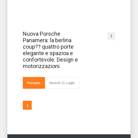
Dopo la
Nuova Porsche
1
Cayenne
Panamera: la berlina
diesel è la
volta di un’altra
coup?? quattro porte
novità in casa
elegante e spazioa e
Porsche. Si tratta
della nuova
confortevole. Design e
Panamera, una
motorizzazioni.
Gran Turismo
che combina tut
Porsche
Venerdì 01 Luglio
1