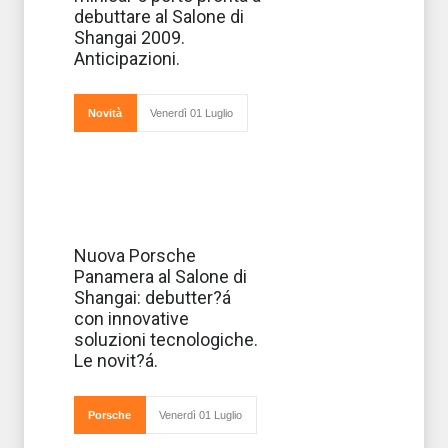
spicca la minicar
debuttare al Salone di
A00 realizzata da
Jianghuai
Shangai 2009.
Automobile
Anticipazioni.
(JAC) e che
debutterà al Salone
Novità
Venerdì 01 Luglio
Debutterà al
Nuova Porsche
prossimo Salone
Panamera al Salone di
di Shanghai (20-
28 aprile), la
Shangai: debutter?á
Porsche
con innovative
Panamera e
promette già
soluzioni tecnologiche.
grandi cose. La
Le novit?á.
vera particolarità
di questa nuo
Porsche
Venerdì 01 Luglio