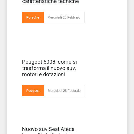
ai modelli
caratteristiche tecniche
precedenti ma
poco da un
punto di vista
est
Porsche
Mercoledì 28 Febbraio
Sarà presentato
Peugeot 5008: come si
al prossimo
trasforma il nuovo suv,
Salone di Parigi,
pronto ad
motori e dotazioni
arrivare sul
mercato nella
primavera del
prossimo
Peugeot
Mercoledì 28 Febbraio
anno, il nuovo
Peugeot 5008, su
Si prepara ad
Nuovo suv Seat Ateca
arrivare in tutte