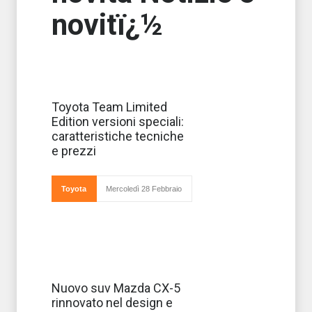
novitï¿½
Sono finalmente
Toyota Team Limited
disponibili sul
Edition versioni speciali:
mercato italiano
le versioni
caratteristiche tecniche
speciali Toyota
e prezzi
Team di Yaris,
Auris Touring
Sport, C-HR e
Rav4, tutte
Toyota
Mercoledì 28 Febbraio
ibrid
Il suv Mazda CX-
Nuovo suv Mazda CX-5
5 si rinnova nel
rinnovato nel design e
design e nei