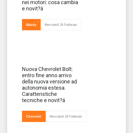
motori: più
nei motori: cosa cambia
confortevole e
e novit?á
divertente da
guidare
secondo
quanto
Mazda
Mercoledì 28 Febbraio
comunicato
dalla Casa, il n
General Motors
Nuova Chevrolet Bolt:
si avvia a
entro fine anno arrivo
lanciare sul
mercato la prima
della nuova versione ad
auto elettrica ad
autonomia estesa.
autonomia
elevata ad un
Caratteristiche
prezzo di 37.495
tecniche e novit?á
dollari: con i
primi a
Chevrolet
Mercoledì 28 Febbraio