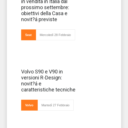
in vendita in Italia dal
le concessionarie
il nuovo suv Seat
prossimo settembre:
battezzato Ateca,
obiettivi della Casa e
presentato allo
scorso Salone di
novit?á previste
Ginevra e che fin
Seat
Mercoledì 28 Febbraio
Le Volvo S90 e
Volvo S90 e V90 in
V90 arrivano
versioni R-Design:
anche nelle
versioni R-
novit?á e
Design che,
caratteristiche tecniche
precisa la Casa,
si possono già
prenotare. Bjoern
Annwall, senior
Volvo
Martedì 27 Febbraio
vice pre