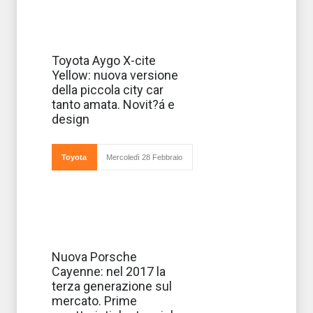
Toyota rinnova la
Toyota Aygo X-cite
sua gamma Aygo
Yellow: nuova versione
lanciando
l’inedita versione
della piccola city car
X-cite Yellow, che
tanto amata. Novit?á e
si distingue dalle
altre vetture di
design
questa famigli
Toyota
Mercoledì 28 Febbraio
Arriverà sul
Nuova Porsche
mercato il
Cayenne: nel 2017 la
prossimo anno la
nuova Porsche
terza generazione sul
Cayenne,
mercato. Prime
rinnovata rispetto