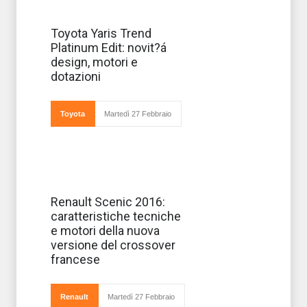
E' elegante e
Toyota Yaris Trend
affascinante la
Platinum Edit: novit?á
versione speciale
della Toyota
design, motori e
Yaris Trend
dotazioni
Platinum Edition,
caratterizzata
dalla doppia
colorazione pl
Toyota
Martedì 27 Febbraio
Renault presenta
Renault Scenic 2016:
la quarta
caratteristiche tecniche
generazione del
suo crossover
e motori della nuova
Scenic a
versione del crossover
distanza di 20
anni dalla prima
francese
versione. Rivista
nel design e
nelle pr
Renault
Martedì 27 Febbraio