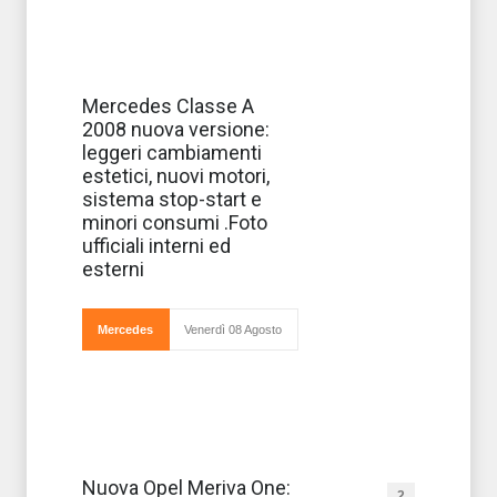
Mercedes
Mercedes Classe A
ancora alle prese
2008 nuova versione:
con opere di
restyling. E dopo
leggeri cambiamenti
aver lavorato su
estetici, nuovi motori,
Classe M, Classe
C e Classe B,
sistema stop-start e
ecco ritornare la
minori consumi .Foto
Casa di Stoccard
ufficiali interni ed
esterni
Mercedes
Venerdì 08 Agosto
One: numero
Nuova Opel Meriva One:
2