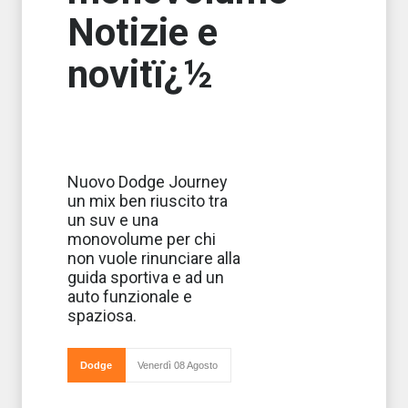
Notizie e
novitï¿½
Il nuovo Dodge
Nuovo Dodge Journey
Journey si
un mix ben riuscito tra
presenta come
perfetta fusione
un suv e una
di Suv e
monovolume per chi
monovolume,
offre interni
non vuole rinunciare alla
funzionali e
guida sportiva e ad un
versatili in veste
sportiva e coniu
auto funzionale e
spaziosa.
Dodge
Venerdì 08 Agosto