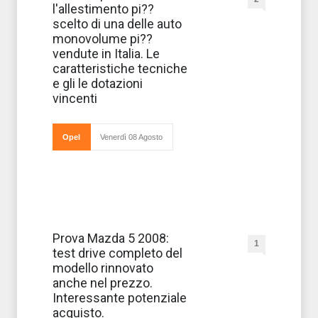
perfetto per
l'allestimento pi??
un’auto che
racchiude in se
scelto di una delle auto
comfort,
monovolume pi??
sicurezza, stile e
divertimento. E’
vendute in Italia. Le
l’ultima arrivata
caratteristiche tecniche
nella
e gli le dotazioni
vincenti
Opel
Venerdì 08 Agosto
Il
Prova Mazda 5 2008:
1
monovolume
test drive completo del
nipponico
della famiglia
modello rinnovato
Mazda, Mazda 5,
anche nel prezzo.
si aggiorna in
termini di
Interessante potenziale
estetica,
acquisto.
motorizzazioni,