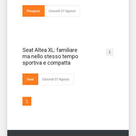
Peugeot
Giovedì 07 Agosto
Interpretare
Seat Altea XL: familiare
1
la Seat Altea
ma nello stesso tempo
in una
versione che
sportiva e compatta
punta a
soddisfare le
esigenze delle
famiglie è possibile:
Seat
Giovedì 07 Agosto
l’Altea XL
rappresenta infat
1