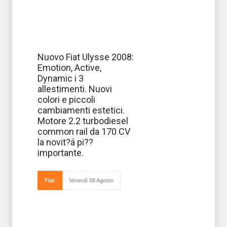
Le grandi
Nuovo Fiat Ulysse 2008:
monovolume si
Emotion, Active,
preparano ad
accogliere nella
Dynamic i 3
loro grande
allestimenti. Nuovi
famiglia l’ultima
nata in casa Fiat.
colori e piccoli
Si tratta
cambiamenti estetici.
dell’Ulysse che
Motore 2.2 turbodiesel
common rail da 170 CV
la novit?á pi??
importante.
Fiat
Venerdì 08 Agosto