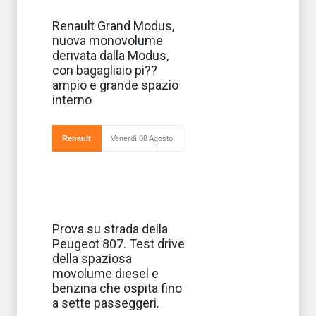
Una nuova MPV
Renault Grand Modus,
(Multi Purpose
nuova monovolume
Vehicle) si
presenta sul
derivata dalla Modus,
mercato a
con bagagliaio pi??
marchio Renault:
la Grand Modus.
ampio e grande spazio
Come dice lo
interno
stesso nome, si
tratta di una
Renault
Venerdì 08 Agosto
La Peugeot 807
Prova su strada della
è una
Peugeot 807. Test drive
monovolume che
davvero al suo
della spaziosa
interno offre una
movolume diesel e
capacità di carico
eccezionale.
benzina che ospita fino
Oltre a essere in
a sette passeggeri.
grado di far
viaggiar