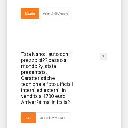
allestimenti e
soprattutto prezzi
Mazda
Venerdì 08 Agosto
Si aspettava
Tata Nano: l'auto con il
9
da tempo e,
prezzo pi?? basso al
finalmente, è
arrivata,
mondo ?¿ stata
direttamente
presentata.
dall’India, la Tata
Nano, la
Caratteristiche
proposta low-
tecniche e foto ufficiali
cost: con un
prezzo di soli 2.
interni ed esterni. In
vendita a 1700 euro.
Arriver?á mai in Italia?
Tata
Venerdì 08 Agosto