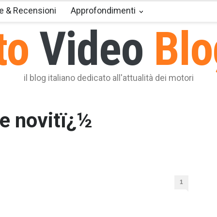
e & Recensioni
Approfondimenti
to
Video
Blo
il blog italiano dedicato all'attualità dei motori
 e novitï¿½
famosa auto da 2.500 dollari farà il suo debutto nell’anno
 sta per arrivare. Fine dell’attesa per tutti coloro che
1
ett