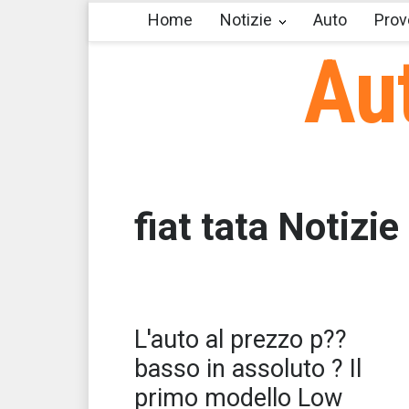
Home
Notizie
Auto
Prov
Au
fiat tata Notizie
La 
L'auto al prezzo p??
che
asp
basso in assoluto ? Il
primo modello Low