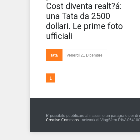
Cost diventa realt?á:
una Tata da 2500
dollari. Le prime foto
ufficiali
Tata
Venerdì 21 Dicembre
1
E' possibile pubblicare al massimo un paragrafo per di c
Creative Commons
- network di VlogSfera P.IVA 0541