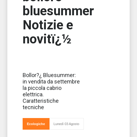
bluesummer
Notizie e
novitï¿½
Nata da un
Bollor?¿ Bluesummer:
accordo tra il
in vendita da settembre
Gruppo Bolloré,
ideatore del
la piccola cabrio
progetto, e PSA
elettrica.
Peugeot Citroen,
la piccola
Caratteristiche
elettrica a
tecniche
emissioni zero,
bluesummer
Ecologiche
Lunedì 03 Agosto