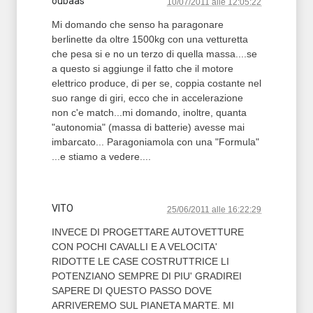
oubaas
10/07/2011 alle 12:05:22
Mi domando che senso ha paragonare
berlinette da oltre 1500kg con una vetturetta
che pesa si e no un terzo di quella massa....se
a questo si aggiunge il fatto che il motore
elettrico produce, di per se, coppia costante nel
suo range di giri, ecco che in accelerazione
non c'e match...mi domando, inoltre, quanta
"autonomia" (massa di batterie) avesse mai
imbarcato... Paragoniamola con una "Formula"
...e stiamo a vedere....
VITO
25/06/2011 alle 16:22:29
INVECE DI PROGETTARE AUTOVETTURE
CON POCHI CAVALLI E A VELOCITA'
RIDOTTE LE CASE COSTRUTTRICE LI
POTENZIANO SEMPRE DI PIU' GRADIREI
SAPERE DI QUESTO PASSO DOVE
ARRIVEREMO SUL PIANETA MARTE. MI