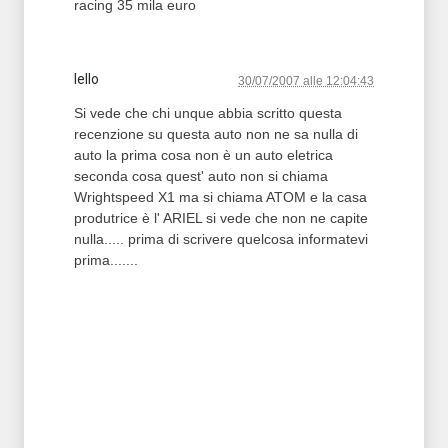
racing 35 mila euro
lello
30/07/2007 alle 12:04:43
Si vede che chi unque abbia scritto questa
recenzione su questa auto non ne sa nulla di
auto la prima cosa non è un auto eletrica
seconda cosa quest' auto non si chiama
Wrightspeed X1 ma si chiama ATOM e la casa
produtrice è l' ARIEL si vede che non ne capite
nulla..... prima di scrivere quelcosa informatevi
prima.......
T2 = 0,0000
T3 = 0,0000
T4 = 0,0000
T5 = 0,0000
T6 = 0,0000
T7 = 1.562,5000 > 73780,18 > 73780,16