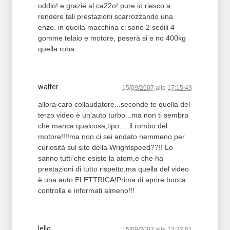
oddio! e grazie al ca22o! pure io riesco a
rendere tali prestazioni scarrozzando una
enzo. in quella macchina ci sono 2 sedili 4
gomme telaio e motore, peserà si e no 400kg
quella roba
walter
15/09/2007 alle 17:15:43
allora caro collaudatore...seconde te quella del
terzo video è un'auto turbo...ma non ti sembra
che manca qualcosa,tipo.....il rombo del
motore!!!!ma non ci sei andato nemmeno per
curiosità sul sito della Wrightspeed??!! Lo
sanno tutti che esiste la atom,e che ha
prestazioni di tutto rispetto,ma quella del video
è una auto ELETTRICA!Prima di aprire bocca
controlla e informati almeno!!!
lello
15/09/2007 alle 12:22:01