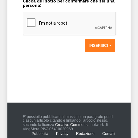
Clicca qui sotto per confermare che sei una
persona:
T2 = 0,0000
T3 = 0,0000
T4 = 0,0000
T5 = 0,0000
T6 = 0,0000
T7 = 0,0000 > 27172,18 > 27172,18
E' possibile pubblicare al massimo un paragrafo per di
ciascun articolo citando e linkando l'articolo stesso,
secondo la licenza
Creative Commons
- network di
VlogSfera P.IVA 05410020969
Pubblicità
Privacy
Redazione
Contatti