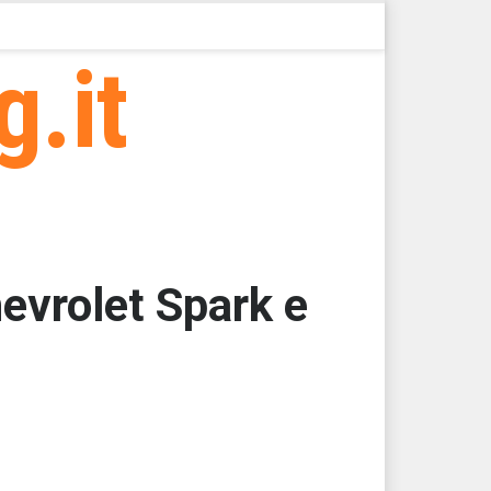
g.it
hevrolet Spark e
000
000
000
62,5000
62,5000
62,5000 > 44481,91 > 44481,89