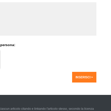
 persona:
iascun articolo citando e linkando l'articolo stesso, secondo la licenza