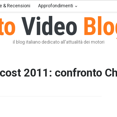
e & Recensioni
Approfondimenti
to
Video
Blo
il blog italiano dedicato all'attualità dei motori
 cost 2011: confronto C
T2 = 0,0
T3 = 0,0
T4 = 0,0
T5 = 1.5
T6 = 1.5
T7 = 1.5