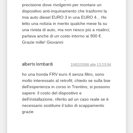
precisione dove rivolgermi per montare un
dispositivo anti-inquinamento che trasformi la
mia auto diesel EURO 3 in una EURO 4... Ho
letto una notizia in merito qualche mese fa su
una rivista di auto, ma non riesco più a risalirci;
parlava anche di un costo intorno ai 900 €.
Grazie mille! Giovanni
alberto lombardi
10/02/2008 alle 13:23:04
ho una honda FRV euro 4 senza filtro, sono
molto interessato al retrofit; chiedo se sulla bse
dell'esperienza in corso in Trentino, si possono
sapere: il costo del dispositivo e
dell'installazione, riferito ad un caso reale se è
necessario sostituire il tubo di scappamento
grazie
T2 = 0,0000
T3 = 0,0000
T4 = 0,0000