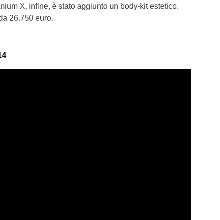
ium X, infine, è stato aggiunto un body-kit estetico.
e da 26.750 euro.
14