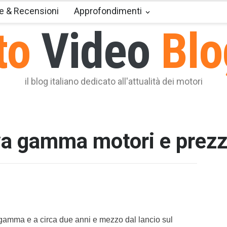
e & Recensioni
Approfondimenti
to
Video
Blo
il blog italiano dedicato all'attualità dei motori
a gamma motori e prezz
T2 = 0,0
T3 = 0,0
T4 = 0,0
T5 = 0,0
T6 = 0,0
T7 = 0,0
gamma e a circa due anni e mezzo dal lancio sul