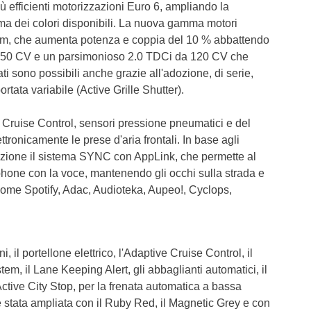
 efficienti motorizzazioni Euro 6, ampliando la
ma dei colori disponibili. La nuova gamma motori
m, che aumenta potenza e coppia del 10 % abbattendo
a 150 CV e un parsimonioso 2.0 TDCi da 120 CV che
ti sono possibili anche grazie all'adozione, di serie,
ortata variabile (Active Grille Shutter).
 Cruise Control, sensori pressione pneumatici e del
ttronicamente le prese d'aria frontali. In base agli
 opzione il sistema SYNC con AppLink, che permette al
tphone con la voce, mantenendo gli occhi sulla strada e
 come Spotify, Adac, Audioteka, Aupeo!, Cyclops,
i, il portellone elettrico, l'Adaptive Cruise Control, il
tem, il Lane Keeping Alert, gli abbaglianti automatici, il
l'Active City Stop, per la frenata automatica a bassa
 stata ampliata con il Ruby Red, il Magnetic Grey e con