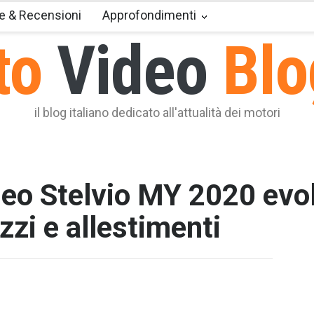
e & Recensioni
Approfondimenti
to
Video
Blo
il blog italiano dedicato all'attualità dei motori
o Stelvio MY 2020 evol
zzi e allestimenti
T2 = 0,0
T3 = 0,0
T4 = 0,0
T5 = 0,0
T6 = 0,0
T7 = 0,0