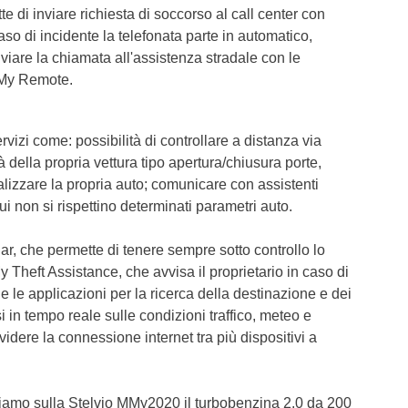
di inviare richiesta di soccorso al call center con
caso di incidente la telefonata parte in automatico,
nviare la chiamata all'assistenza stradale con le
l My Remote.
izi come: possibilità di controllare a distanza via
della propria vettura tipo apertura/chiusura porte,
calizzare la propria auto; comunicare con assistenti
cui non si rispettino determinati parametri auto.
Car, che permette di tenere sempre sotto controllo lo
My Theft Assistance, che avvisa il proprietario in caso di
 le applicazioni per la ricerca della destinazione e dei
si in tempo reale sulle condizioni traffico, meteo e
idere la connessione internet tra più dispositivi a
viamo sulla Stelvio MMy2020 il turbobenzina 2.0 da 200