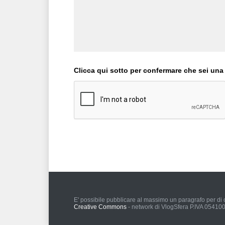
Clicca qui sotto per confermare che sei una
E' possibile pubblicare al massimo un paragrafo per di c
Creative Commons
- network di VlogSfera P.IVA 0541