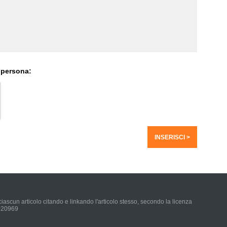
 persona:
iascun articolo citando e linkando l'articolo stesso, secondo la licenza
0020969