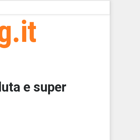
g.it
uta e super
000
000
000
000
000
000 > 13412,46 > 13412,46