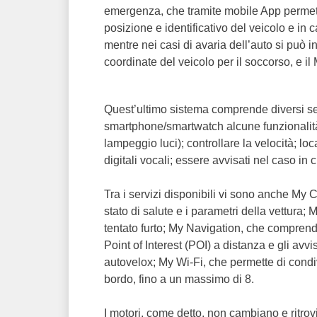
emergenza, che tramite mobile App permette 
posizione e identificativo del veicolo e in 
mentre nei casi di avaria dell’auto si può i
coordinate del veicolo per il soccorso, e i
Quest’ultimo sistema comprende diversi serv
smartphone/smartwatch alcune funzionalità 
lampeggio luci); controllare la velocità; lo
digitali vocali; essere avvisati nel caso in 
Tra i servizi disponibili vi sono anche My 
stato di salute e i parametri della vettura; 
tentato furto; My Navigation, che comprende
Point of Interest (POI) a distanza e gli avvi
autovelox; My Wi-Fi, che permette di condiv
bordo, fino a un massimo di 8.
I motori, come detto, non cambiano e ritro